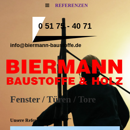
REFERENZEN
0 51 75 - 40 71
info@biermann-baustoffe.de
Fenster / Türen / Tore
Unsere Referenzprojekte