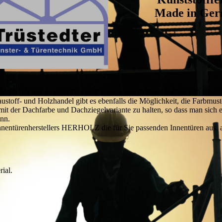
Made in Ge
n Ideen mit uns zu verwirklichen! Durch unsere Kombination von Fenste
toff- und Holzhandel gibt es ebenfalls die Möglichkeit, die Farbmust
it der Dachfarbe und Dachziegelvariante zu halten, so dass man sich 
ann.
nnentürenherstellers HERHOLZ die für Sie passenden Innentüren aus, a
.
ial.