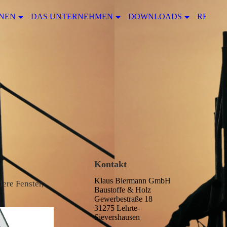
NEN
DAS UNTERNEHMEN
DOWNLOADS
REFER
Kontakt
Klaus Biermann GmbH
ere Fenster,
Baustoffe & Holz
Gewerbestraße 18
31275 Lehrte-
Sievershausen