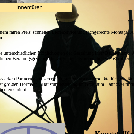
inem fairen Preis, schnellen Lieferservice und fachgerechte Montage. 
ne.
die unterschiedlichen Möglichkeiten der Gestaltung Ihrer Bauelemente.
lichen Beratungsgespräch die vielseitigen Kombinationen ausprobiere
starken Partnern an unserer Seite stehen unserer Produkte für Qualität,
der größten Hörmann - Haustürausstellung im Großraum Hannover finde
en entspricht.
Kunststofffe