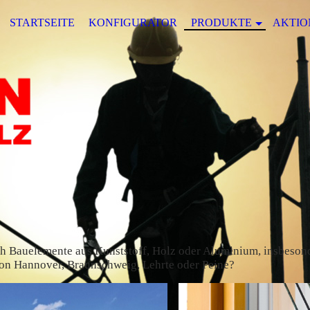
STARTSEITE
KONFIGURATOR
PRODUKTE
AKTIO
ch Bauelemente aus Kunststoff, Holz oder Aluminium, insbesond
ion Hannover, Braunschweig, Lehrte oder Peine?