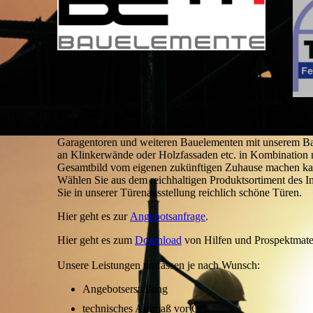
Wir nehmen uns die Zeit, die Sie brauchen, ihre kreative
Garagentoren und weiteren Bauelementen mit unserem Baus
an Klinkerwände oder Holzfassaden etc. in Kombination m
Gesamtbild vom eigenen zukünftigen Zuhause machen k
Wählen Sie aus dem reichhaltigen Produktsortiment des I
Sie in unserer Türenausstellung reichlich schöne Türen.
Hier geht es zur
Angebotsanfrage
Hier geht es zum
Download
von Hilfen und Prospektmater
Unsere Leistungen umfassen je nach Wunsch:
Angebotserstellung
technisches Aufmaß vor Ort