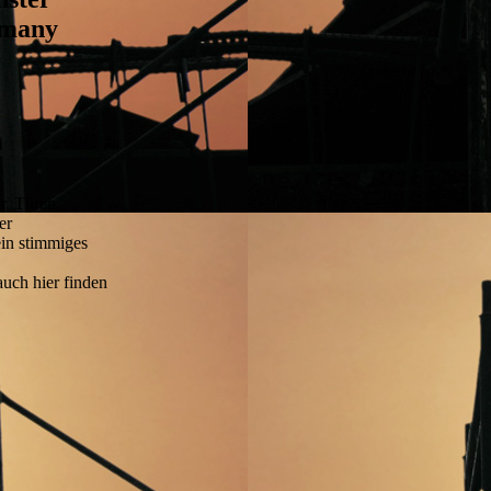
rmany
r, Türen,
er
ein stimmiges
uch hier finden