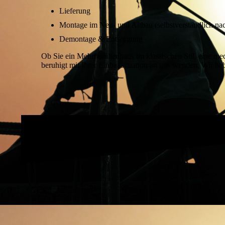
Lieferung
Montage im Neu- und Altbau (selbstverständlich na
Demontage & Entsorgung
Ob Sie ein Mehrfamilienhaus im klassischen Stil, eine me
beruhigt mit Ihrer Einbausituation an uns wenden. Wir ha