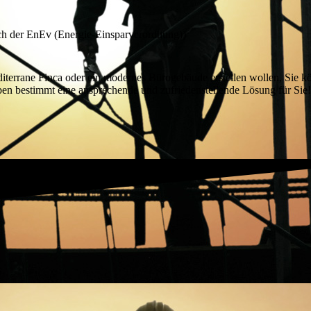
ch der EnEv (Energie-Einsparverordnung))
diterrane Finca oder ein modernes Bürogebäude erstellen wollen, Sie k
ben bestimmt eine ansprechende und zufriedenstellende Lösung für Sie!