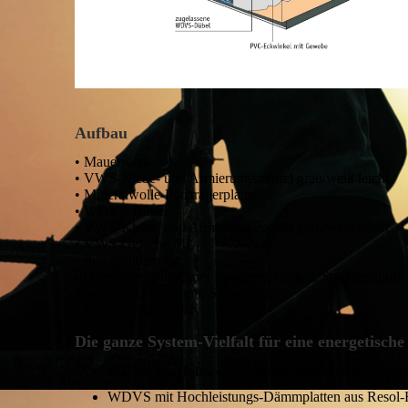
Aufbau
• Mauerwerk
• VWS-Klebe- und Armierungsmörtel grau/weiß leicht
• Mineralwolle-Putzträgerplatte
• WDVS-Dübel
• VWS-Klebe- und Armierungsmörtel grau/weiß leicht
• VWS-Gewebe ML
• Putzgrundierung
• Oberputze: Münchner Rauhputz Favorit, Strukturalputz 
Marmorputz Premium, Silikatputz,
• Egalisationsanstrich
Die ganze System-Vielfalt für eine energetisch
WDVS mit Holzweichfaser-Dämmplatten und ausge
WDVS mit Hochleistungs-Dämmplatten aus Resol-H