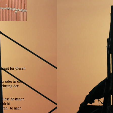
nung für diesen
tz oder in die
wehrung der
Diese bestehen
chicht
üren. Je nach