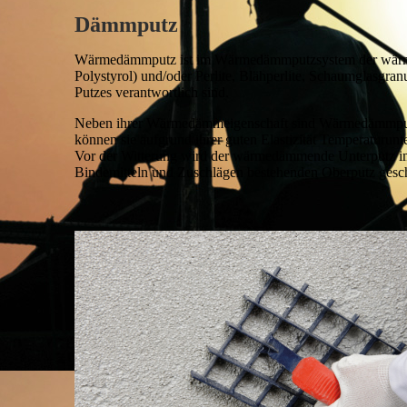
Dämmputz
Wärmedämmputz ist im Wärmedämmputzsystem der wärmed
Polystyrol) und/oder Perlite, Blähperlite, Schaumglasgra
Putzes verantwortlich sind.
Neben ihrer Wärmedämmeigenschaft sind Wärmedämmputze
können sie aufgrund ihrer guten Elastizität Temperaturun
Vor der Witterung wird der wärmedämmende Unterputz 
Bindemitteln und Zuschlägen bestehenden Oberputz gesch