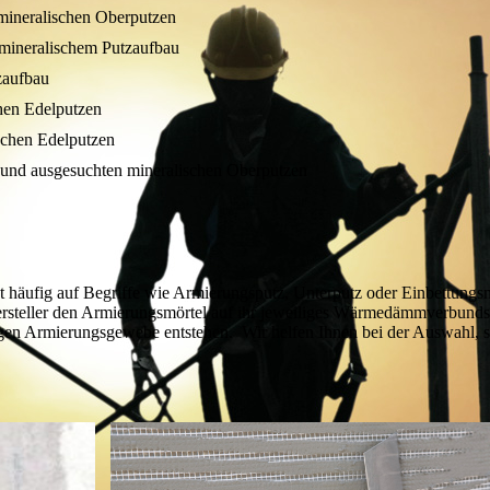
ineralischen Oberputzen
ineralischem Putzaufbau
aufbau
hen Edelputzen
chen Edelputzen
 und ausgesuchten mineralischen Oberputzen
 häufig auf Begriffe wie Armierungsputz, Unterputz oder Einbettungsm
ersteller den Armierungsmörtel auf ihr jeweiliges Wärmedämmverbu
gen Armierungsgewebe entstehen. Wir helfen Ihnen bei der Auswahl, s