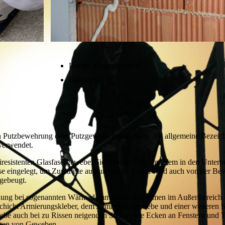
Dämm-Vorspritzmörtel
Dämmputz
utzbewehrung oder Putzgewebe gesprochen. Als allgemeine Bezeich
t verwendet.
resistenten Glasfasergewebe. Sie werden unter anderem in den Unterpu
sse eingelegt, um Zugkräfte aufzunehmen. Dabei wird auch von der Be
rgebeugt.
dung bei sogenannten Wärmedämmverbundsystemen im Außenbereich. 
 Schicht Armierungskleber, dem Armierungsgewebe und einer weiteren S
be auch bei zu Rissen neigenden Stellen wie Ecken an Fenstern und T
rten von Geweben.