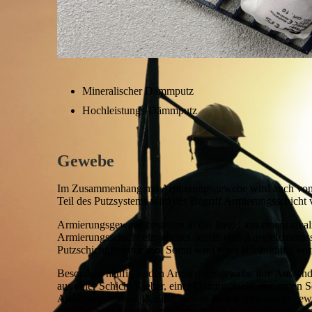
Mineralischer Dämmputz
Hochleistungs-Dämmputz
Gewebe
Im Zusammenhang mit Armierungsgewebe wird auch von P
Teil des Putzsystems wird der Begriff Armierungsschich
Armierungsgewebe bestehen in der Regel aus einem alkali
Armierungsschicht eingebettet oderin eine Ausgleichsma
Putzschicht gesprochen. Somit wird einer Rissbildung vo
Besonders häufig finden Armierungsgewebe ihre Anwen
aus einer Schicht Kleber, einer Dämmschicht, der ersten
Armierungskleber. Darüber hinaus helfen Armierungsgewe
spezifischem Anwendungsbereich gibt es verschiedene A