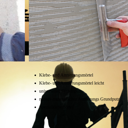
Klebe- und Armierungsmörtel
Klebe- und Armierungsmörtel leicht
universeller Systemputz
massiv-mineralischer Armierungs Grundputz
Spezialklebemörtel