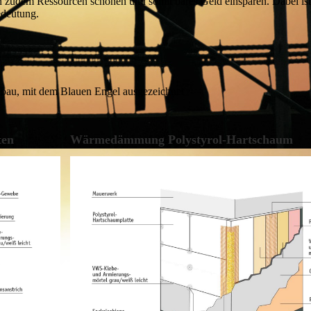
rn zudem Ressourcen schonen und somit bares Geld einsparen. Dabei ist 
edeutung.
fbau, mit dem Blauen Engel ausgezeichnet
ten
Wärmedämmung Polystyrol-Hartschaum