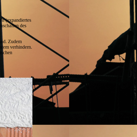
n (expandiertes
enschaften des
wand. Zudem
ystem verhindern.
ischen