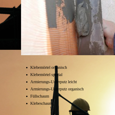
Klebemörtel organisch
Klebemörtel spezial
Armierungs-Unterputz leicht
Armierungs-Unterputz organisch
Füllschaum
Klebeschaum