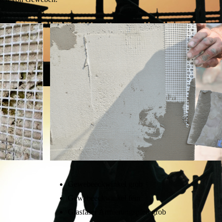
Gewebeeckwinkel grob
Gewebeeckwinkel fein
Glasfaser Armierungspfeil grob