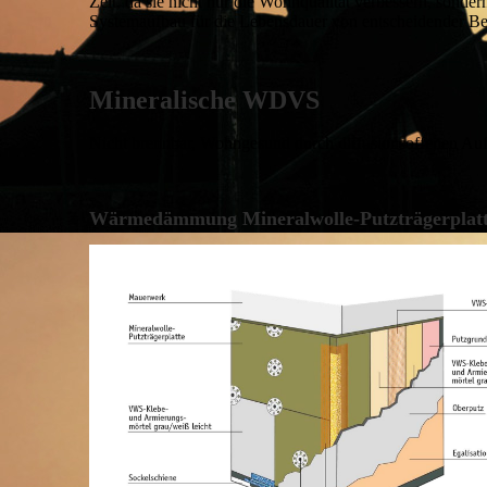
Zeit, da sie nicht nur die Wohnqualität verbessern, sonde
Systemaufbau für die Lebensdauer von entscheidender B
Mineralische WDVS
Nicht brennbar, Wohngesund durch diffusionsoffenen Au
Wärmedämmung Mineralwolle-Putzträgerplat