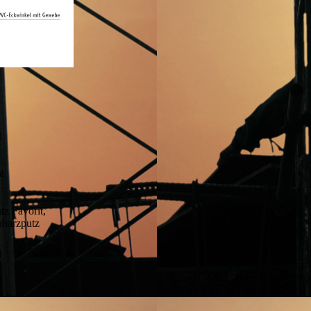
t
t
tz Favorit,
nharzputz