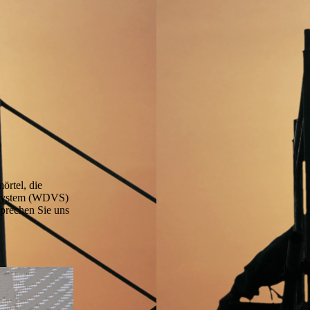
örtel, die
ndsystem (WDVS)
prechen Sie uns