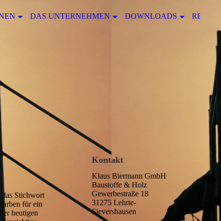
NEN
DAS UNTERNEHMEN
DOWNLOADS
REFER
Kontakt
Klaus Biermann GmbH
Baustoffe & Holz
Gewerbestraße 18
 das Stichwort
31275 Lehrte-
arben für ein
Sievershausen
der heutigen