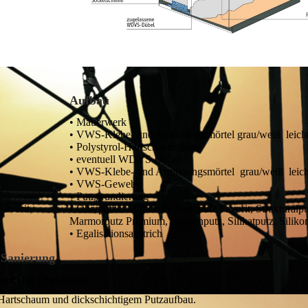
Aufbau
• Mauerwerk
• VWS-Klebe- und Armierungsmörtel grau/weiß leich
• Polystyrol-Hartschaumplatte
• eventuell WDVS Dübel
• VWS-Klebe- und Armierungsmörtel grau/weiß leich
• VWS-Gewebe
• Putzgrundierung
Favorit,
• Oberputze: Münchner Rauhputz Favorit, Strukturalpu
Marmorputz Premium, Siloxanputz, Silikatputz, Siliko
• Egalisationsanstrich
e Sanierung
suchten Oberputzen
artschaum und dickschichtigem Putzaufbau.