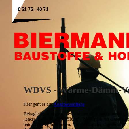
0 51 75 - 40 71
WDVS - Wärme-Dämm-Ve
Hier geht es zur
Angebotsanfrage
.
Behagliches und gesundes Wohnen rückt heute immer mehr 
„energetische Modernisierung”. Wir sorgen mit einem u
natürliches Wohlbefinden. Die aufeinander abgestimmten 