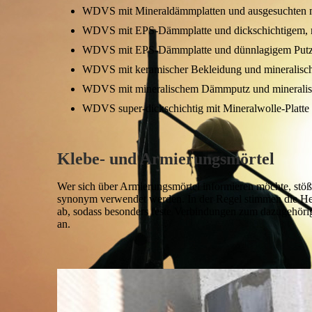
WDVS mit Mineraldämmplatten und ausgesuchten m
WDVS mit EPS-Dämmplatte und dickschichtigem, m
WDVS mit EPS-Dämmplatte und dünnlagigem Putz
WDVS mit keramischer Bekleidung und mineralisc
WDVS mit mineralischem Dämmputz und mineralis
WDVS super-dickschichtig mit Mineralwolle-Platte
Klebe- und Armierungsmörtel
Wer sich über Armierungsmörtel informieren möchte, stößt
synonym verwendet werden. In der Regel stimmen die H
ab, sodass besonders feste Verbindungen zum dazugehöri
an.