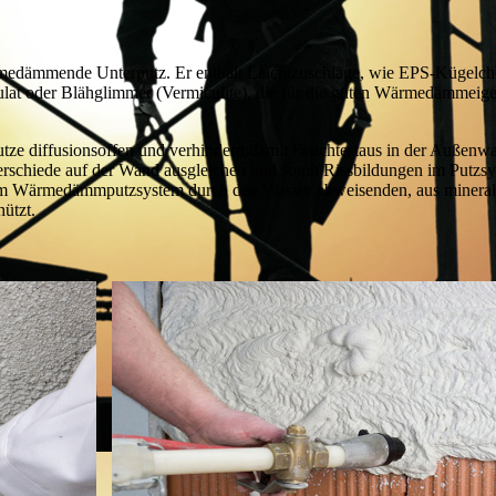
ämmende Unterputz. Er enthält Leichtzuschläge, wie EPS-Kügelche
nulat oder Blähglimmer (Vermiculite), die für die guten Wärmedämmeig
 diffusionsoffen und verhindern damit Feuchtestaus in der Außen
terschiede auf der Wand ausgleichen und somit Rissbildungen im Putzs
im Wärmedämmputzsystem durch den Wasser abweisenden, aus mineral
ützt.