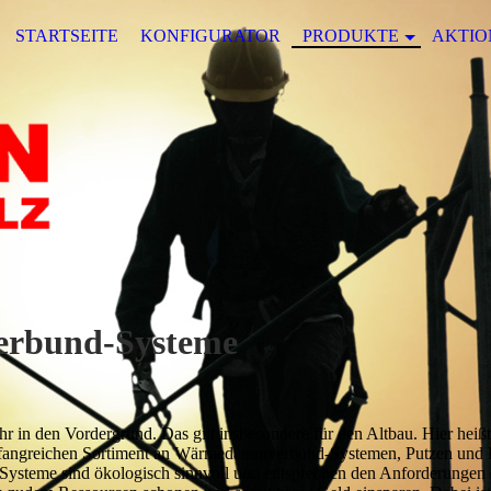
STARTSEITE
KONFIGURATOR
PRODUKTE
AKTIO
rbund-Systeme
in den Vordergrund. Das gilt insbesondere für den Altbau. Hier heißt
mfangreichen Sortiment an Wärmedämmverbund-Systemen, Putzen und F
Systeme sind ökologisch sinnvoll und entsprechen den Anforderungen 