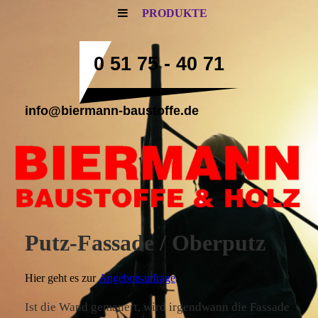
PRODUKTE
0 51 75 - 40 71
info@biermann-baustoffe.de
Putz-Fassade / Oberputz
Hier geht es zur
Angebotsanfrage
.
Ist die Wand gemauert, wird irgendwann die Fassade