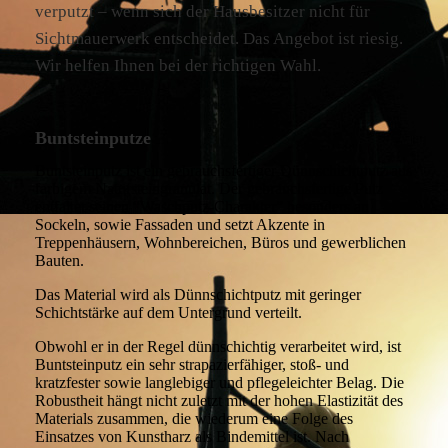
verputzt – wenn sich der Hausbesitzer nicht für
Sichtmauerwerk entscheidet. Das Angebot ist riesig.
Wir helfen Ihnen bei der richtigen Wahl.
Buntsteinputze
Buntsteinputz ist ein gebrauchsfertiger Dünnschichtputz aus
farbigem Natursteingranulat. Der gebrauchsfertige Putz
entfaltet seinen “Waschputz-Charakter” besonders an
Sockeln, sowie Fassaden und setzt Akzente in
Treppenhäusern, Wohnbereichen, Büros und gewerblichen
Bauten.
Das Material wird als Dünnschichtputz mit geringer
Schichtstärke auf dem Untergrund verteilt.
Obwohl er in der Regel dünnschichtig verarbeitet wird, ist
Buntsteinputz ein sehr strapazierfähiger, stoß- und
kratzfester sowie langlebiger und pflegeleichter Belag. Die
Robustheit hängt nicht zuletzt mit der hohen Elastizität des
Materials zusammen, die wiederum eine Folge des
Einsatzes von Kunstharz als Bindemittel ist. Nach