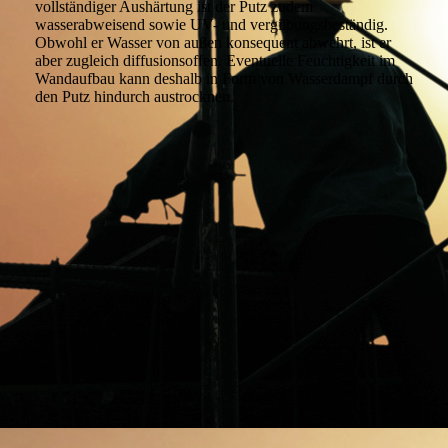
vollständiger Aushärtung ist der Putz zudem
wasserabweisend sowie UV- und vergilbungsbeständig.
Obwohl er Wasser von außen konsequent abwehrt, ist er
aber zugleich diffusionsoffen. Eventuelle Feuchtigkeit im
Wandaufbau kann deshalb in Form von Wasserdampf durch
den Putz hindurch austrocknen.