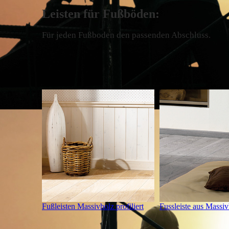
Leisten für Fußböden:
Für jeden Fußboden den passenden Abschluss.
Fußleisten Massivholz profiliert
Fussleiste aus Massi