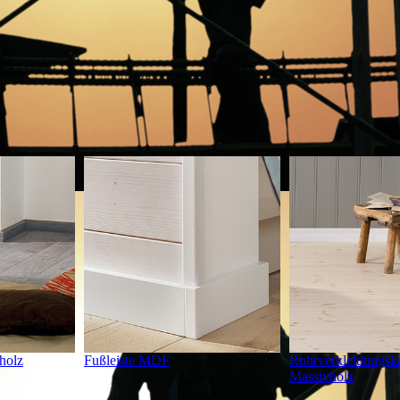
vholz
Fußleiste MDF
Rohrverkleidungsk
Massivholz