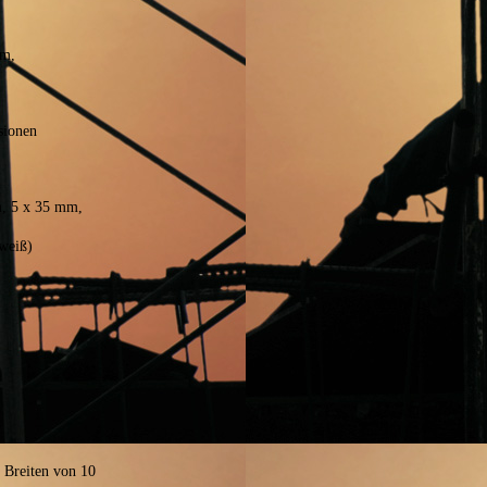
mm,
sionen
, 5 x 35 mm,
weiß)
 Breiten von 10