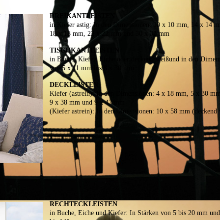
DREIKANTLEISTEN
in Kiefer astig:
In den Dimensionen: 10 x 10 mm, 14 x 14 
18 x 18 mm, 22 x 22 mm und 30 x 30 mm
TISCHKANTLEISTEN
in Buche, Kiefer, Eiche oder deckend weiß
und in den Dimen
von 5 x 11 mm bis 8 x 30 mm
DECKLEISTEN
Kiefer (astrein):
In den Dimensionen: 4 x 18 mm, 5 x 30 mm
9 x 38 mm und 9 x 47 mm
(Kiefer astrein):
In den Dimensionen: 10 x 58 mm (deckend 
RECHTECKLEISTEN
in Buche, Eiche und Kiefer:
In Stärken von 5 bis 20 mm
und