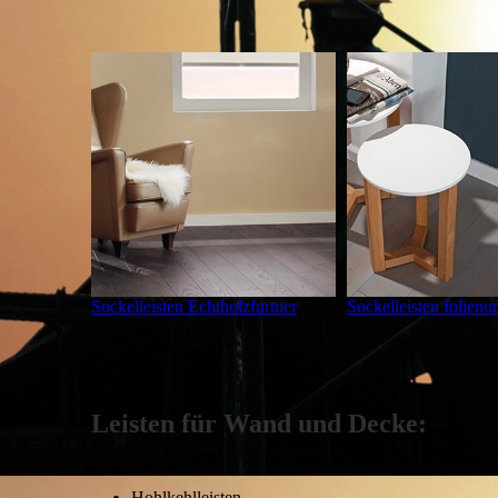
Sockelleisten Echtholzfurnier
Sockelleisten folien
Leisten für Wand und Decke:
Viertelstäbe
Hohlkehlleisten