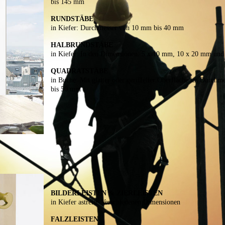
bis 145 mm
RUNDSTÄBE
in Kiefer
: Durchmesser von 10 mm bis 40 mm
HALBRUNDSTÄBE
in Kiefer:
In den Dimensionen: 5 x 10 mm, 10 x 20 mm und
QUADRATSTÄBE
in Buche:
Mit glatter oder geriffelter Oberfläche
im Durchme
bis 50 mm
BILDERLEISTEN & ZIERLEISTEN
in Kiefer astrein:
Verschiedenen Dimensionen
FALZLEISTEN