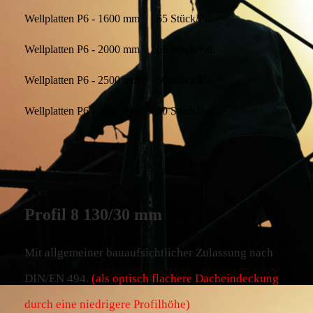
Wellplatten P6 - 1600 mm
65 Stück/Pal.
Wellplatten P6 - 2000 mm
65 Stück/Pal.
Wellplatten P6 - 2500 mm
50 Stück/Pal.
Wellplatten P6 - 3050 mm
50 Stück/Pal.
Profil 8 130/30 mm
Mit allgemeiner bauaufsichtlicher Zulassung nach
DIN/EN 494.
(als optisch flachere Dacheindeckung
durch eine niedrigere Profilhöhe)