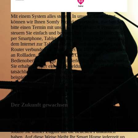
Mit einem System alles steuern In unserer Ausstellung
können wir Ihnen Somfy Produkte vorstellen, machen Sie
bitte einen Termin mit uns aus. Mit TaHoma® Premium
steuern Sie einfach und bequem Ihre gesamte Haustechnik
per Smartphone, Tablet und PC. Die Befehle gelangen aus
dem Internet zur TaHoma-Box, die mit dem hauseigenen
Router verbunden ist. Diese leitet die Informationen weiter
an Rollladen, Sonnenschutz und Co. Die klare
Bedienoberfläche sorgt für kinderleichte Handhabung und
Sie erhalten immer eine Rückmeldung, ob der Befehl auch
tatsächlich ausgeführt wurde oder ob der Rollladen
beispielsweise auf ein Hindernis gelaufen ist. Neben dieser
Internetsteuerung können die Haustechnikprodukte zudem
per Hand- und Wandsender bedient werden. So macht
moderne Hausautomation Spaß.
Der Zukunft gewachsen
Mit TaHoma® Connect sind Sie immer auf dem neuesten
Stand der Technik: Das gesicherte, internetbasierte System
lädt automatisch den aktuellsten Softwarestand herunter,
sodass Sie immer Zugriff auf die neuesten Funktionen
haben. Auf diese Weise bleibt Ihr Smart Home jederzeit up