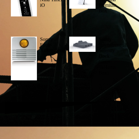
iO
Premium
Box
Somfy
Somfy
Funk-
Innensirene
Außensirene
Serenity
Dock
(unter
TaHoma
Box)