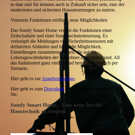
to date und Sie können auch in Zukunft sicher sein, eine der
modernsten und sichersten Haussteuerungen zu nutzen.
Vernetzte Funktionen eröffnen neue Möglichkeiten
Das Somfy Smart Home vereint die Funktionen einer
Zeitschaltuhr und einer Sonnenschutzsteuerung. Es
verknüpft die Meldungen von Sicherheitssensoren mit
definierten Abläufen und bietet die Möglichkeit,
Einstellungen zusammenzufassen, die auf die
Lebensgewohnheiten der Bewohner abgestimmt sind. All
das funktioniert ganz einfach und benutzerfreundlich per
Szenario.
Hier geht es zur
Angebotsanfrage
.
Hier geht es zum
Download
verschiedener Materialien für
Sie.
Somfy Smart Home - Eine neue Art die
Haustechnik zu steuern