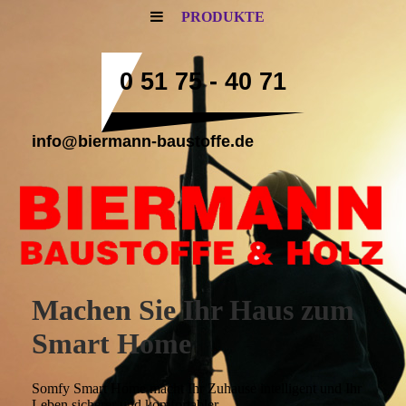
PRODUKTE
0 51 75 - 40 71
info@biermann-baustoffe.de
Machen Sie Ihr Haus zum
Smart Home
Somfy Smart Home macht Ihr Zuhause intelligent und Ihr
Leben sicherer und komfortabler.