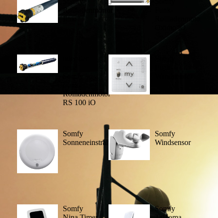
Somfy
Somfy
Rollladenmortor
Funk-
Ilmo
Rollladenmotor
Oximo iO
oder der
Somfy
neue
Funk-
Somfy
Wandsender
Funk-
Rollladenmotor
RS 100 iO
Somfy
Somfy
Sonneneinstrahlungssensor
Windsensor
Somfy
Somfy
Nina Timer
TaHoma