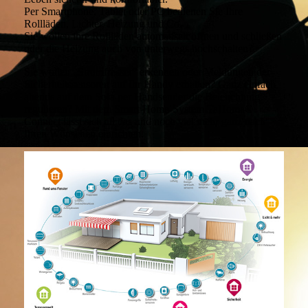
Per Smartphone, Tablet oder PC bedienen Sie Ihre
Rollläden, Lichter, Heizung und Co.
Sie wollen ihre Rollläden automatisch öffnen und schließen
oder die Heizung auch von unterwegs hochschalten?
Sie wollen „Stromfresser“ erkennen oder Meldungen der
Sicherheitssensoren auf Ihr Handy erhalten? Ganz einfach
abends auf dem Sofa per Handsender die Beleuchtung
regulieren? Mit dem Smart Home-System TaHoma®
Connect lässt sich all das und noch viel mehr ganz nach
Ihren Wünschen einrichten.